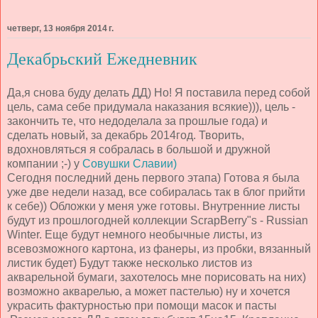
четверг, 13 ноября 2014 г.
Декабрьский Ежедневник
Да,я снова буду делать ДД) Но! Я поставила перед собой
цель, сама себе придумала наказания всякие))), цель -
закончить те, что недоделала за прошлые года) и
сделать новый, за декабрь 2014год. Творить,
вдохновляться я собралась в большой и дружной
компании ;-) у
Совушки Славии)
Сегодня последний день первого этапа) Готова я была
уже две недели назад, все собиралась так в блог прийти
к себе)) Обложки у меня уже готовы. Внутренние листы
будут из прошлогодней коллекции ScrapBerry"s - Russian
Winter. Еще будут немного необычные листы, из
всевозможного картона, из фанеры, из пробки, вязанный
листик будет) Будут также несколько листов из
акварельной бумаги, захотелось мне порисовать на них)
возможно акварелью, а может пастелью) ну и хочется
украсить фактурностью при помощи масок и пасты