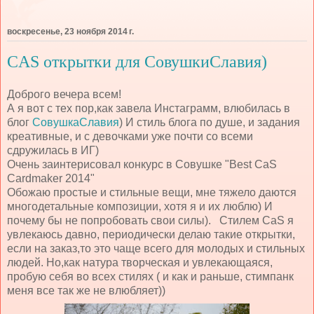
воскресенье, 23 ноября 2014 г.
CAS открытки для СовушкиСлавия)
Доброго вечера всем!
А я вот с тех пор,как завела Инстаграмм, влюбилась в
блог
СовушкаСлавия
) И стиль блога по душе, и задания
креативные, и с девочками уже почти со всеми
сдружилась в ИГ)
Очень заинтерисовал конкурс в Совушке "Best CaS
Cardmaker 2014"
Обожаю простые и стильные вещи, мне тяжело даются
многодетальные композиции, хотя я и их люблю) И
почему бы не попробовать свои силы). Стилем CaS я
увлекаюсь давно, периодически делаю такие открытки,
если на заказ,то это чаще всего для молодых и стильных
людей. Но,как натура творческая и увлекающаяся,
пробую себя во всех стилях ( и как и раньше, стимпанк
меня все так же не влюбляет))