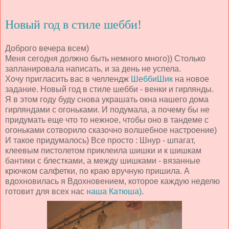
Новый год в стиле шебби!
Доброго вечера всем)
Меня сегодня должно быть немного много)) Столько
запланировала написать, и за день не успела.
Хочу пригласить вас в челлендж
ШеббиШик
на новое
задание. Новый год в стиле шебби - венки и гирлянды.
Я в этом году буду снова украшать окна нашего дома
гирляндами с огоньками. И подумала, а почему бы не
придумать еще что то нежное, чтобы оно в тандеме с
огоньками сотворило сказочно волшебное настроение)
И такое придумалось) Все просто : Шнур - шпагат,
клеевым пистолетом приклеила шишки и к шишкам
бантики с блестками, а между шишками - вязанные
крючком салфетки, по краю вручную пришила. А
вдохновилась я Вдохновением, которое каждую неделю
готовит для всех нас
наша Катюша)
.